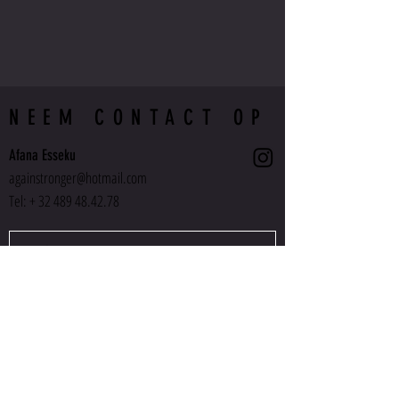
NEEM CONTACT OP
Afana Esseku
againstronger@hotmail.com
Tel: +
32 489 48.42.78