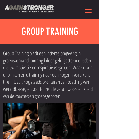
GROUP TRAINING
Group Training biedt een intieme omgeving in
groepsverband, omringd door gelijkgestemde leden
die uw motivatie en inspiratie vergroten. Waar u kunt
uitblinken en u training naar een hoger niveau kunt
tillen. U zult nog steeds profiteren van coaching van
wereldklasse, en voortdurende verantwoordelijkheid
van de coaches en groepsgenoten.