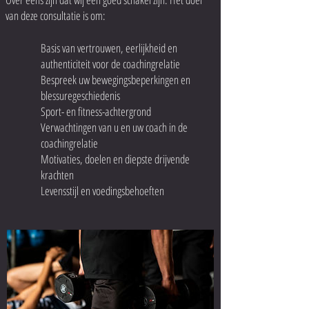
van deze consultatie is om:
Basis van vertrouwen, eerlijkheid en
authenticiteit voor de coachingrelatie
Bespreek uw bewegingsbeperkingen en
blessuregeschiedenis
Sport- en fitness-achtergrond
Verwachtingen van u en uw coach in de
coachingrelatie
Motivaties, doelen en diepste drijvende
krachten
Levensstijl en voedingsbehoeften