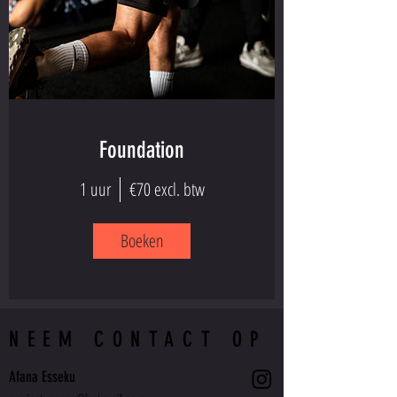
Foundation
1 uur
€70 excl. btw
Boeken
NEEM CONTACT OP
Afana Esseku