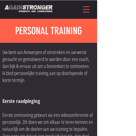
PERSONAL TRAINING
Uw bent van Antwerpen of omstreken en uw wenst
gecoacht en gemotiveerd te worden door een coach,
dan kijk ik ernaar uit om u binnenkort te ontmoeten.
ik bied persoonlijke training aan op doorlopende of
korte termijn.
Eerste raadpleging
Eerste ontmoeting gebeurt via een videoconferentie of
persoonlijk. Dit doen we om elkaar te leren kennen en
natuurlijk om de doelen van uw training te bepalen.
Over eens zijn dat wij een goed schakel zijn. Het doel