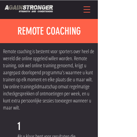
REMOTE COACHING
Remote coaching is bestemt voor sporters over heel de
wereld die online opgeleid willen worden. Remote
training, ook wel online training genoemd, krijgt u
aangepast doorlopend programma's waarmee u kunt
trainen op elk moment en elke plaats die u maar wilt.
Uw online trainingslidmaatschap omvat regelmatige
incheckgesprekken of ontmoetingen per week, en u
kunt extra persoonlijke sessies toevoegen wanneer u
maar wilt.
1
Als u klaar bent voor resultaten die