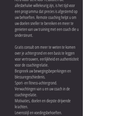
allesbehalve willekeurig zijn, is het tijd voor
een programma dat precies is afgestemd op
uw behoeften. Remote coaching helpt u om
uw doelen sneller te bereiken en meer te
genieten van uw training met een coach die u
ondersteunt.
Gratis consult om meer te weten te komen
over je achtergrond en een basis te leggen
voor vertrouwen, eerlijkheid en authenticiteit
voor de coachingrelatie.
Bespreek uw bewegingsbeperkingen en
blessuregeschiedenis.
Sport- en fitness-achtergrond.
Verwachtingen van u en uw coach in de
coachingrelatie.
Motivaties, doelen en diepste drijvende
krachten.
Levensstijl en voedingsbehoeften.