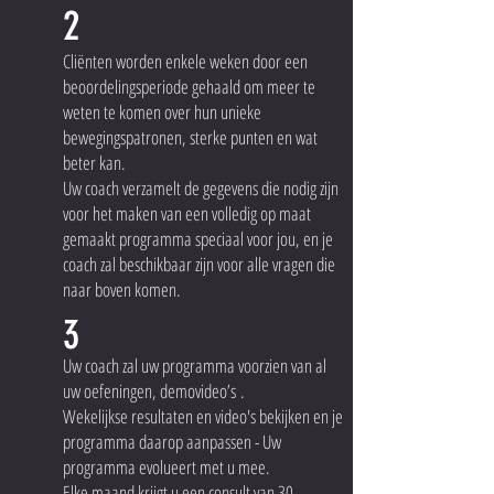
2
Cliënten worden enkele weken door een
beoordelingsperiode gehaald om meer te
weten te komen over hun unieke
bewegingspatronen, sterke punten en wat
beter kan.
Uw coach verzamelt de gegevens die nodig zijn
voor het maken van een volledig op maat
gemaakt programma speciaal voor jou, en je
coach zal beschikbaar zijn voor alle vragen die
naar boven komen.
3
Uw coach zal uw programma voorzien van al
uw oefeningen, demovideo’s .
Wekelijkse resultaten en video's bekijken en je
programma daarop aanpassen - Uw
programma evolueert met u mee.
Elke maand krijgt u een consult van 30