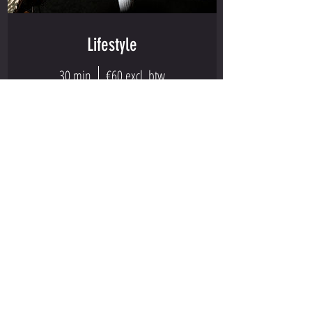
Lifestyle
30 min
€60 excl. btw
Boeken
NEEM CONTACT OP
Afana Esseku
againstronger@hotmail.com
Tel: +
32 489 48.42.78